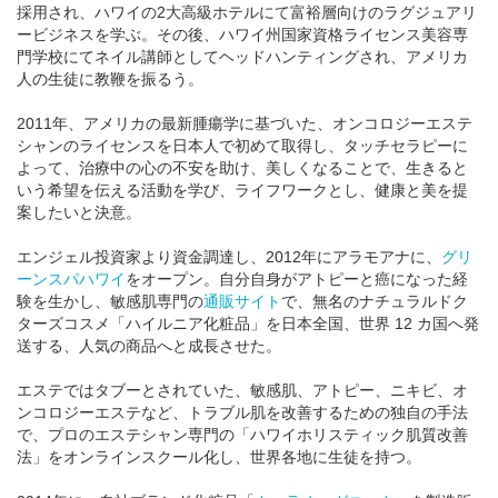
採用され、ハワイの2大高級ホテルにて富裕層向けのラグジュアリ
ービジネスを学ぶ。その後、ハワイ州国家資格ライセンス美容専
門学校にてネイル講師としてヘッドハンティングされ、アメリカ
人の生徒に教鞭を振るう。
2011年、アメリカの最新腫瘍学に基づいた、オンコロジーエステ
シャンのライセンスを日本人で初めて取得し、タッチセラピーに
よって、治療中の心の不安を助け、美しくなることで、生きると
いう希望を伝える活動を学び、ライフワークとし、健康と美を提
案したいと決意。
エンジェル投資家より資金調達し、2012年にアラモアナに、
グリ
ーンスパハワイ
をオープン。自分自身がアトピーと癌になった経
験を生かし、敏感肌専門の
通販サイト
で、無名のナチュラルドク
ターズコスメ「ハイルニア化粧品」を日本全国、世界 12 カ国へ発
送する、人気の商品へと成長させた。
エステではタブーとされていた、敏感肌、アトピー、ニキビ、オ
ンコロジーエステなど、トラブル肌を改善するための独自の手法
で、プロのエステシャン専門の「ハワイホリスティック肌質改善
法」をオンラインスクール化し、世界各地に生徒を持つ。