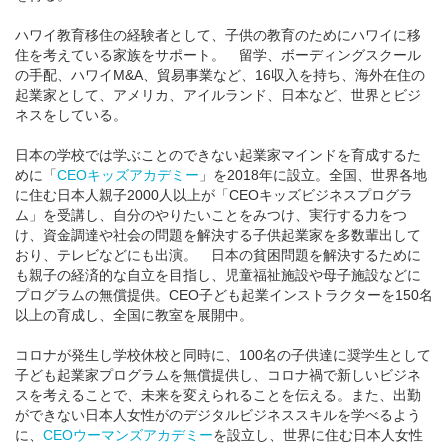
ハワイ教育移住の経験者として、子供の教育のためにハワイに移
住を考えている家族をサポート。 留学、ボーディングスクール
の手配、ハワイM&A、貿易事業など、16収入を持ち、海外在住の
起業家として、アメリカ、アイルランド、日本など、世界とビジ
ネスをしている。
日本の学校では学ぶことのできない起業家マインドを育成するた
めに「
CEOキッズアカデミー
」を2018年に設立。全国、世界各地
に住む日本人親子2000人以上が「CEOキッズビジネスプログラ
ム」を受講し、自分のやりたいことをみつけ、実行する力をつ
け、資金調達や社会の問題を解決する子供起業家を多数輩出して
おり、テレビなどにも出演。 日本の貧困問題を解決するために
も親子の経済的な自立を目指し、児童福祉施設や母子施設などに
プログラムの無償提供。CEO子ども起業インストラクターを150名
以上の育成し、全国に教室を展開中。
コロナが発生し学校休校と同時に、100名の子供達に奨学生として
子ども起業家プログラムを無償提供し、コロナ禍で新しいビジネ
スを考えることで、未来を変えられることを伝える。また、出勤
ができない日本人女性がのデジタルビジネススキルを学べるよう
に、
CEOウーマンズアカデミー
を設立し、世界に住む日本人女性