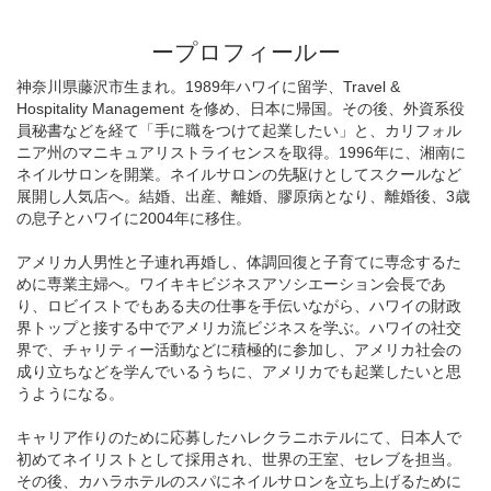
ープロフィールー
神奈川県藤沢市生まれ。1989年ハワイに留学、Travel &
Hospitality Management を修め、日本に帰国。その後、外資系役
員秘書などを経て「手に職をつけて起業したい」と、カリフォル
ニア州のマニキュアリストライセンスを取得。1996年に、湘南に
ネイルサロンを開業。ネイルサロンの先駆けとしてスクールなど
展開し人気店へ。結婚、出産、離婚、膠原病となり、離婚後、3歳
の息子とハワイに2004年に移住。
アメリカ人男性と子連れ再婚し、体調回復と子育てに専念するた
めに専業主婦へ。ワイキキビジネスアソシエーション会長であ
り、ロビイストでもある夫の仕事を手伝いながら、ハワイの財政
界トップと接する中でアメリカ流ビジネスを学ぶ。ハワイの社交
界で、チャリティー活動などに積極的に参加し、アメリカ社会の
成り立ちなどを学んでいるうちに、アメリカでも起業したいと思
うようになる。
キャリア作りのために応募したハレクラニホテルにて、日本人で
初めてネイリストとして採用され、世界の王室、セレブを担当。
その後、カハラホテルのスパにネイルサロンを立ち上げるために