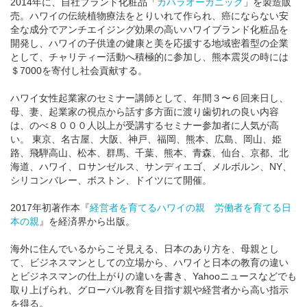
2014年に、自社ブランド化粧品「
カハラオーガニック
」を製造販
売。ハワイの伝統植物療法をとりいれて作られ、癌にならない安
全な成分でアンチエイジング効果の高いハワイブランド化粧品を
開発し、ハワイの子供達の健康と美を応援する地域密着型の企業
として、チャリティー活動へ積極的に参加し、熊本震災の時には
＄7000を寄付し社会貢献する。
ハワイ女性起業家のセミナー講師として、年間３〜６回来日し、
母、妻、起業家の視点から話す多方面に渡り歯切れの良い内容
は、のべ８０００人以上が受講するセミナー参加者に人気が高
い。 東京、名古屋、大阪、神戸、福岡、熊本、広島、岡山、姫
路、飛騨高山、松本、群馬、千葉、熊本、青森、仙台、京都、北
海道、ハワイ、ロサンゼルス、サンディエゴ、メルボルン、NY、
シリコンバレー、ボストン、ドイツにて開催。
2017年初著作本『
経営者を育てるハワイの親 労働者を育てる日
本の親
』を経済界から出版。
海外に住んでいるからこそ見える、日本のあり方を、母親とし
て、ビジネスマンとしての立場から、ハワイと日本の教育の違い
とビジネスマンの仕上がりの違いを書き、Yahooニュースなどでも
取り上げられ、グローバル教育を目指す親や経営者から高い指示
を得る。