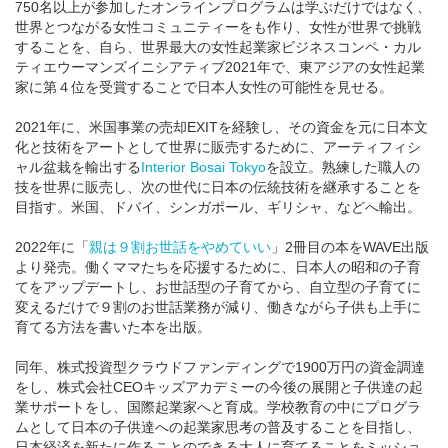
750名以上が参加したオンラインプログラムは学ぶだけではなく、
世界とつながる女性コミュニティーをも作り、女性が世界で挑戦
することを、自ら、世界最大の女性起業家ビジネスコンペ・カル
ティエウーマンズイニシアティブ2021年で、東アジアの女性起業
家に第４位を受賞することで日本人女性の可能性を見せる。
2021年に、米国事業の売却EXITを経験し、その資金を元に日本文
化と技術をアートとして世界に販売するために、アーティフィシ
ャル盆栽を輸出する
Interior Bosai Tokyo
を設立。熟練した職人の
技を世界に販売し、次の世代に日本の伝統技術を継承することを
目指す。米国、ドバイ、シンガポール、ギリシャ、などへ輸出。
2022年に「
親は９割お世話をやめていい
」2冊目の本をWAVE出版
より発売。働くママたちを応援するために、日本人の昭和の子育
てをアップデートし、お世話型の子育てから、自立型の子育てに
変えるだけで９割のお世話業務が減り、働きながら子供も上手に
育てる方法を書いた本を出版。
同年、株式投資型クラウドファンディングで1900万円の資金調達
をし、株式会社CEOキッズアカデミーの今後の展開と子供達の起
業サポートをし、国際起業家へと育成。学校教育の中にプログラ
ムとして日本の子供達への起業家思考の普及することを目指し、
日本経済を新たに作ることのできる大人に育てることをミッショ